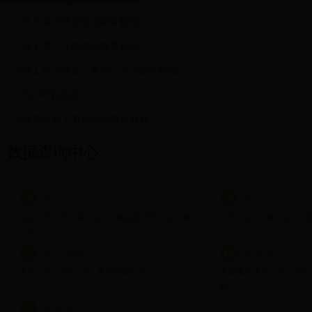
个体工商户开业登记服务指南
个体工商户注销登记服务指南
个体工商户变更（换照）登记服务指南
12315申诉指南
企业年报网上申报操作流程教程
数据查询中心
食品
药品
食品生产许可证获证企业
食品生产许可证注销
生产企业
批发企业
疫
企业
医疗器械
保健食品
生产企业
经营企业
医疗器械广告
保健食品生产企业
国产
品
化妆品